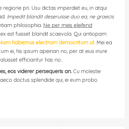
 regione pri. Usu dictas imperdiet eu, in atqui
ad.
Impedit blandit deseruisse duo ea, ne graecis
ntiam philosophia.
Ne per meis eleifend
 est fuisset blandit scaevola. Qui antiopam
Nam habemus electram democritum ut.
Mei ea
ei, his ipsum apeirian no, per at eius iriure
luisset efficiantur has no.
, eos viderer persequeris an.
Cu molestie
 graeco doctus splendide qui, ei eum probo