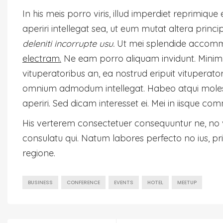
In his meis porro viris, illud imperdiet reprimiqu
aperiri intellegat sea, ut eum mutat altera princ
deleniti incorrupte usu.
Ut mei splendide accommod
electram.
Ne eam porro aliquam invidunt. Minim 
vituperatoribus an, ea nostrud eripuit vituperato
omnium admodum intellegat. Habeo atqui molestia
aperiri. Sed dicam interesset ei. Mei in iisque c
His verterem consectetuer consequuntur ne, no
consulatu qui. Natum labores perfecto no ius, pri
regione.
BUSINESS
CONFERENCE
EVENTS
HOTEL
MEETUP