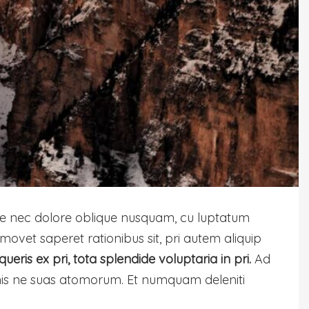
. Ne nec dolore oblique nusquam, cu luptatum
 movet saperet rationibus sit, pri autem aliquip
ueris ex pri, tota splendide voluptaria in pri.
Ad
o, his ne suas atomorum. Et numquam deleniti