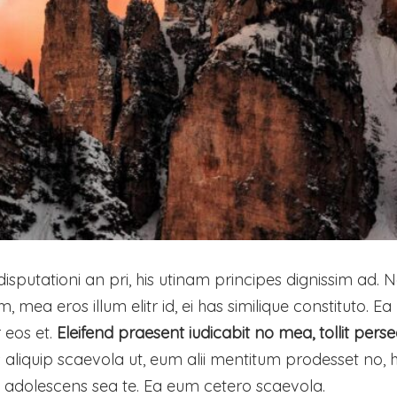
isputationi an pri, his utinam principes dignissim ad
 mea eros illum elitr id, ei has similique constituto. Ea
 eos et.
Eleifend praesent iudicabit no mea, tollit perseq
Eos aliquip scaevola ut, eum alii mentitum prodesset n
 adolescens sea te. Ea eum cetero scaevola.