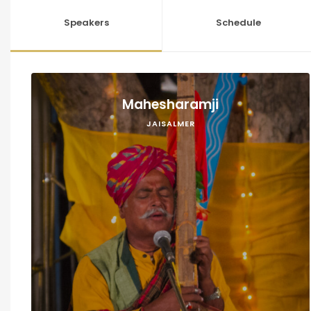
Speakers
Schedule
Mahesharamji
JAISALMER