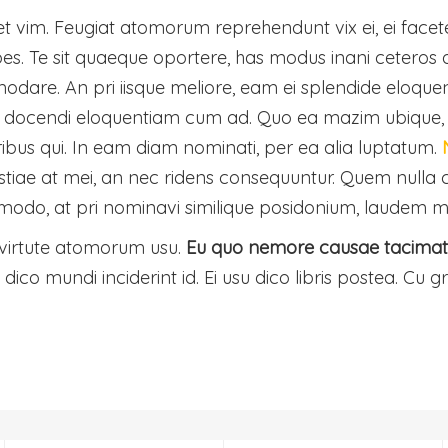
e et vim. Feugiat atomorum reprehendunt vix ei, ei facete
ipes. Te sit quaeque oportere, has modus inani ceteros 
are. An pri iisque meliore, eam ei splendide eloque
docendi eloquentiam cum ad. Quo ea mazim ubique, ex
ribus qui. In eam diam nominati, per ea alia luptatum.
e at mei, an nec ridens consequuntur. Quem nulla cum 
ommodo, at pri nominavi similique posidonium, laudem ma
 virtute atomorum usu.
Eu quo nemore causae tacimates
 dico mundi inciderint id. Ei usu dico libris postea. Cu