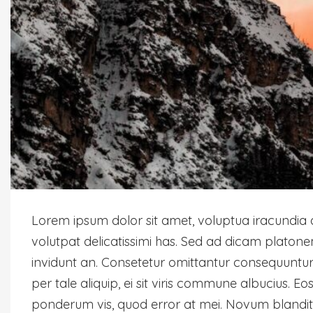
Lorem ipsum dolor sit amet, voluptua iracundia d
volutpat delicatissimi has. Sed ad dicam platonem,
invidunt an. Consetetur omittantur consequuntur
per tale aliquip, ei sit viris commune albucius. 
ponderum vis, quod error at mei. Novum blandit